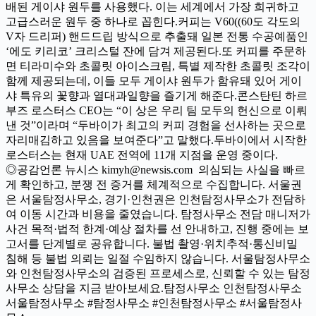
배된 게이샤 원두를 사용했다. 이는 세계에서 가장 희귀하고
고급스러운 원두 중 하나로 꼽힌다.커피는 V60((60도 각도의
V자 드리퍼) 핸드드립 방식으로 추출돼 일본 전통 수공예품인
‘에도 키리코’ 크리스털 잔에 담겨 제공된다.또 커피를 주문하
면 티라미수와 초콜릿 아이스크림, 특별 제작한 초콜릿 조각이
함께 제공되는데, 이들 모두 게이샤 원두가 함유돼 있어 게이
샤 특유의 꽃향과 열대과일향을 즐기게 해준다.콘스탄틴 하르
부즈 로스터스 CEO는 “이 상은 우리 팀 모두의 헌신으로 이뤄
낸 것”이라며 “두바이가 최고의 커피 경험을 선사하는 곳으로
자리매김하고 있음을 보여준다”고 말했다.두바이에서 시작한
로스터스는 현재 UAE 전역에 11개 지점을 운영 중이다.
◎공감언론 뉴시스 kimyh@newsis.com 의심되는 사실을 빠르
게 확인하고, 분쟁 전 증거를 체계적으로 수집합니다. 서울권
은 서울탐정사무소, 경기·인천권은 인천탐정사무소가 전담하
여 이동 시간과 비용을 줄였습니다. 탐정사무소 전담 매니저가
사건 목적·법적 한계·예상 절차를 선 안내하고, 진행 중에는 보
고서를 단계별로 공유합니다. 불법 촬영·위치추적·통신비밀
침해 등 불법 의뢰는 일절 수임하지 않습니다. 서울탐정사무소
와 인천탐정사무소의 검증된 프로세스로, 신뢰할 수 있는 탐정
사무소 상담을 지금 받아보세요.탐정사무소 인천탐정사무소
서울탐정사무소 #탐정사무소 #인천탐정사무소 #서울탐정사