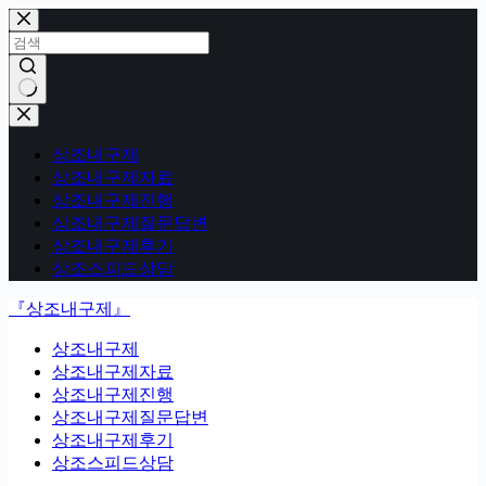
본
문
으
로
건
결
너
과
뛰
상조내구제
없
기
상조내구제자료
음
상조내구제진행
상조내구제질문답변
상조내구제후기
상조스피드상담
『상조내구제』
상조내구제
상조내구제자료
상조내구제진행
상조내구제질문답변
상조내구제후기
상조스피드상담