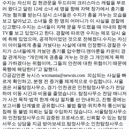
수지는 자신의 집 현관문을 두드리며 크리스마스 캐럴을 부르
러 왔다고 알린 12세 소녀 세 명을 향해 자택 창가에서 총기를
겨눈 혐의를 받는다.당시 소녀들은 수지가 총을 겨누는 모습을
보고 달아났고, 소녀들 중 한 명의 어머니가 이 사실을 경찰에
신고했다.수지는 소녀들이 자택 문을 두드렸을 때 아내와 함께
TV를 보고 있었다고 한다. 경찰에 따르면 수지는 체포 당시 술
에 취해 있었으며, 공격적이었던 것으로 전해졌다.수지는 자신
이 아이들에게 총을 겨눴다는 사실에 대해 인정했다.경찰은 수
지가 소녀들에게 겨눴던 총기를 압수했다.앤아룬들 카운티 경
찰 관계자는 “개인에게 권총을 겨누는 것은 그 개인에게 폭력
을 가하겠다는 위협이며, 그들의 안전에 대한 위협이기 때문에
폭행에 해당한다”고 말했다.
◎공감언론 뉴시스 wrcmania@newsis.com 의심되는 사실을 빠
르게 확인하고, 분쟁 전 증거를 체계적으로 수집합니다. 서울
권은 서울탐정사무소, 경기·인천권은 인천탐정사무소가 전담
하여 이동 시간과 비용을 줄였습니다. 탐정사무소 전담 매니저
가 사건 목적·법적 한계·예상 절차를 선 안내하고, 진행 중에는
보고서를 단계별로 공유합니다. 불법 촬영·위치추적·통신비밀
침해 등 불법 의뢰는 일절 수임하지 않습니다. 서울탐정사무소
와 인천탐정사무소의 검증된 프로세스로, 신뢰할 수 있는 탐정
사무소 상담을 지금 받아보세요.탐정사무소 인천탐정사무소