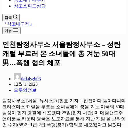
상조스피드상담
검색
『상조내구제』
메뉴
인천탐정사무소 서울탐정사무소 – 성탄
캐럴 부르러 온 소녀들에 총 겨눈 50대
男…폭행 혐의 체포
rkdalsgh03
12월 1, 2025
모두의정보
탐정사무소 [서울=뉴시스]최현호 기자 = 집집마다 돌아다니며
크리스마스 캐럴을 부르는 소녀들에게 총을 겨눈 미국의 50대
남성이 현지 경찰에 체포됐다.25일(현지 시간) 미 메릴랜드주
앤아룬들 카운티 당국은 보도자료를 통해 지난 22일 폴 브라이
언 수지(58)가 1급·2급 폭행(총기) 혐의로 체포됐다고 밝혔다.