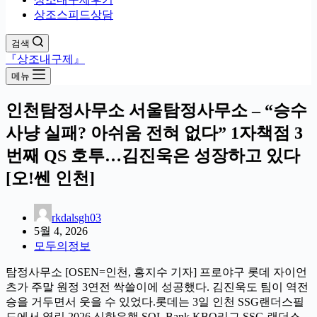
상조스피드상담
검색
『상조내구제』
메뉴
인천탐정사무소 서울탐정사무소 – “승수
사냥 실패? 아쉬움 전혀 없다” 1자책점 3
번째 QS 호투…김진욱은 성장하고 있다
[오!쎈 인천]
rkdalsgh03
5월 4, 2026
모두의정보
탐정사무소 [OSEN=인천, 홍지수 기자] 프로야구 롯데 자이언
츠가 주말 원정 3연전 싹쓸이에 성공했다. 김진욱도 팀이 역전
승을 거두면서 웃을 수 있었다.롯데는 3일 인천 SSG랜더스필
드에서 열린 2026 신한은행 SOL Bank KBO리그 SSG 랜더스