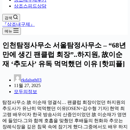
상조스피드상담
검색
『상조내구제』
메뉴
인천탐정사무소 서울탐정사무소 – “68년
만에 생긴 팬클럽 회장”..하지원, 故이순
재 ‘추도사’ 유독 먹먹했던 이유 [핫피플]
rkdalsgh03
11월 27, 2025
모두의정보
탐정사무소 故 이순재 영결식… 팬클럽 회장이었던 하지원의
추도사가 유난히 먹먹했던 이유[OSEN=김수형 기자] 현역 최
고령 배우이자 한국 방송사의 산증인이었던 故 이순재가 영면
에 들었다.그와 함께 호흡을 맞췄던 후배들의 헌화와 추모는
장례식장을 깊은 침묵 속에 잠기게 했다.그중에서도 배우 하지