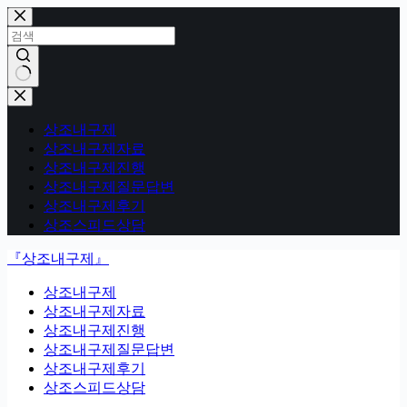
본
문
으
로
건
결
너
과
뛰
상조내구제
없
기
상조내구제자료
음
상조내구제진행
상조내구제질문답변
상조내구제후기
상조스피드상담
『상조내구제』
상조내구제
상조내구제자료
상조내구제진행
상조내구제질문답변
상조내구제후기
상조스피드상담