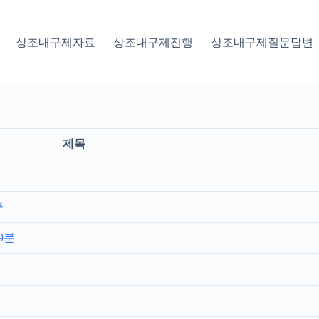
상조내구제자료
상조내구제진행
상조내구제질문답변
제목
분
9분