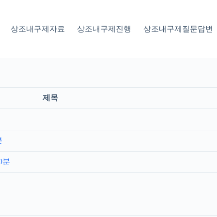
상조내구제자료
상조내구제진행
상조내구제질문답변
제목
분
9분