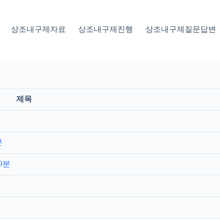
상조내구제자료
상조내구제진행
상조내구제질문답변
제목
분
9분