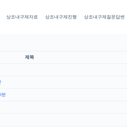
상조내구제자료
상조내구제진행
상조내구제질문답변
제목
분
9분