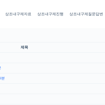
상조내구제자료
상조내구제진행
상조내구제질문답변
제목
분
9분