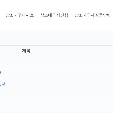
상조내구제자료
상조내구제진행
상조내구제질문답변
제목
분
9분