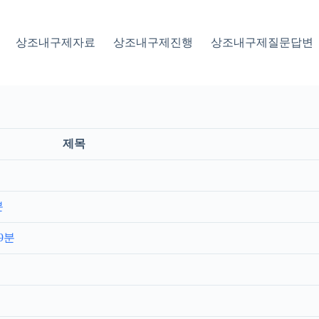
상조내구제자료
상조내구제진행
상조내구제질문답변
제목
분
9분