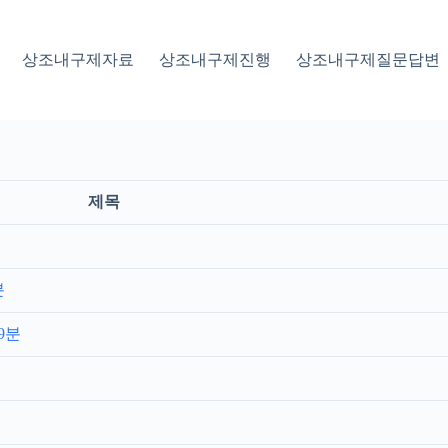
상조내구제자료
상조내구제진행
상조내구제질문답변
제목
분
9분