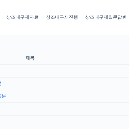
상조내구제자료
상조내구제진행
상조내구제질문답변
제목
분
9분