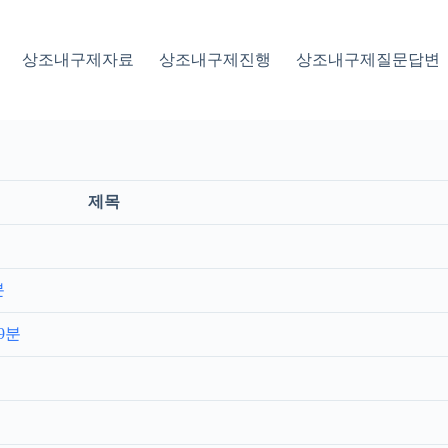
상조내구제자료
상조내구제진행
상조내구제질문답변
제목
분
9분