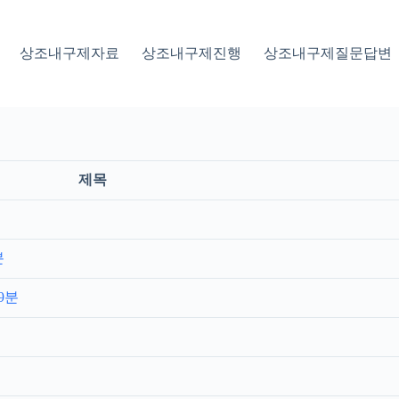
상조내구제자료
상조내구제진행
상조내구제질문답변
제목
분
9분