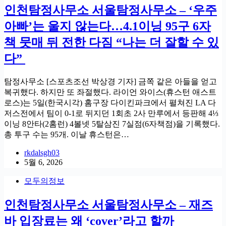
인천탐정사무소 서울탐정사무소 – ‘우주
아빠’는 울지 않는다…4.1이닝 95구 6자
책 뭇매 뒤 전한 다짐 “나는 더 잘할 수 있
다”
탐정사무소 [스포츠조선 박상경 기자] 금쪽 같은 아들을 얻고
복귀했다. 하지만 또 좌절했다. 라이언 와이스(휴스턴 애스트
로스)는 5일(한국시각) 홈구장 다이킨파크에서 펼쳐진 LA 다
저스전에서 팀이 0-1로 뒤지던 1회초 2사 만루에서 등판해 4⅓
이닝 8안타(2홈런) 4볼넷 5탈삼진 7실점(6자책점)을 기록했다.
총 투구 수는 95개. 이날 휴스턴은…
rkdalsgh03
5월 6, 2026
모두의정보
인천탐정사무소 서울탐정사무소 – 재즈
바 입장료는 왜 ‘cover’라고 할까