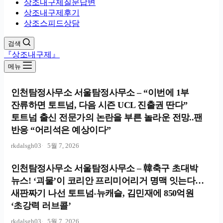
상조내구제질문답변
상조내구제후기
상조스피드상담
검색
『상조내구제』
메뉴
인천탐정사무소 서울탐정사무소 – “이번에 1부
잔류하면 토트넘, 다음 시즌 UCL 진출권 딴다”
토트넘 출신 전문가의 논란을 부른 놀라운 전망..팬
반응 “어리석은 예상이다”
rkdalsgh03
5월 7, 2026
인천탐정사무소 서울탐정사무소 – 韓축구 초대박
뉴스! ‘괴물’이 코리안 프리미어리거 명맥 잇는다…
새판짜기 나선 토트넘-뉴캐슬, 김민재에 850억원
‘초강력 러브콜’
rkdalsgh03
5월 7, 2026