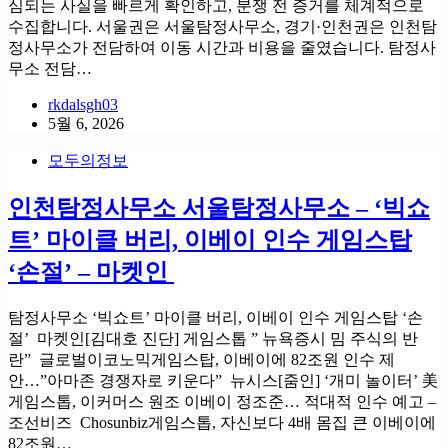
심되는 사실을 빠르게 확인하고, 분쟁 전 증거를 체계적으로
수집합니다. 서울권은 서울탐정사무소, 경기·인천권은 인천탐
정사무소가 전담하여 이동 시간과 비용을 줄였습니다. 탐정사
무소 전담…
rkdalsgh03
5월 6, 2026
모두의정보
인천탐정사무소 서울탐정사무소 – ‘빅쇼
트’ 마이클 버리, 이베이 인수 게임스탑
‘손절’ – 마켓인
탐정사무소 ‘빅쇼트’ 마이클 버리, 이베이 인수 게임스탑 ‘손
절’ 마켓인[김대호 진단] 게임스톱 ” 뉴욕증시 밈 주식의 반
란” 글로벌이코노믹게임스탑, 이베이에 82조원 인수 제
안…”아마존 경쟁자로 키운다” 뉴시스[줌인] ‘개미 놀이터’ 美
게임스톱, 이커머스 원조 이베이 정조준… 적대적 인수 예고 –
조선비즈 Chosunbiz게임스톱, 자신보다 4배 몸집 큰 이베이에
82조원…