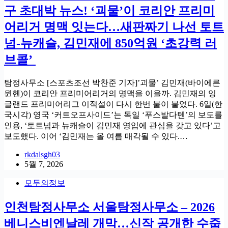
구 초대박 뉴스! ‘괴물’이 코리안 프리미
어리거 명맥 잇는다…새판짜기 나선 토트
넘-뉴캐슬, 김민재에 850억원 ‘초강력 러
브콜’
탐정사무소 [스포츠조선 박찬준 기자]’괴물’ 김민재(바이에른
뮌헨)이 코리안 프리미어리거의 명맥을 이을까. 김민재의 잉
글랜드 프리미어리그 이적설이 다시 한번 불이 붙었다. 6일(한
국시각) 영국 ‘커트오프사이드’는 독일 ‘푸스발다텐’의 보도를
인용, ‘토트넘과 뉴캐슬이 김민재 영입에 관심을 갖고 있다’고
보도했다. 이어 ‘김민재는 올 여름 매각될 수 있다.…
rkdalsgh03
5월 7, 2026
모두의정보
인천탐정사무소 서울탐정사무소 – 2026
베니스비엔날레 개막…신작 공개한 수줍