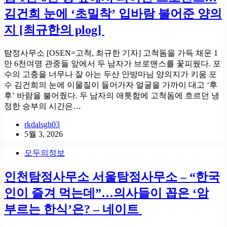
김건희 눈에 ‘초밀착’ 입바람 불어준 양의
지 [최규한의 plog]
탐정사무소 [OSEN=고척, 최규한 기자] 고척돔을 가득 채운 1
만 6천여명 관중들 앞에서 두 남자가 브로맨스를 꽃피웠다. 포
수의 고충을 너무나 잘 아는 두산 안방마님 양의지가 키움 포
수 김건희의 눈에 이물질이 들어가자 얼굴을 가까이 대고 ‘후
후’ 바람을 불어줬다. 두 남자의 애틋함에 고척돔에 흐르던 냉
정한 승부의 시간은…
rkdalsgh03
5월 3, 2026
모두의정보
인천탐정사무소 서울탐정사무소 – “한국
인이 즐겨 먹는데”…의사들이 꼽은 ‘암
부르는 한식’은? – 네이트