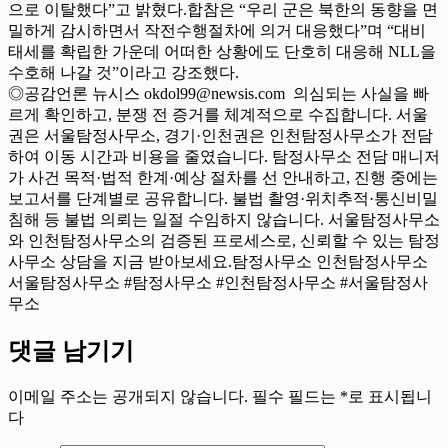
으로 이탈했다”고 밝혔다.합참은 “우리 군은 북한의 동향을 면
밀하게 감시하면서 작전수행절차에 의거 대응했다”며 “대비
태세를 확립한 가운데 어떠한 상황에도 단호히 대응해 NLL을
수호해 나갈 것”이라고 강조했다.
◎공감언론 뉴시스 okdol99@newsis.com 의심되는 사실을 빠
르게 확인하고, 분쟁 전 증거를 체계적으로 수집합니다. 서울
권은 서울탐정사무소, 경기·인천권은 인천탐정사무소가 전담
하여 이동 시간과 비용을 줄였습니다. 탐정사무소 전담 매니저
가 사건 목적·법적 한계·예상 절차를 선 안내하고, 진행 중에는
보고서를 단계별로 공유합니다. 불법 촬영·위치추적·통신비밀
침해 등 불법 의뢰는 일절 수임하지 않습니다. 서울탐정사무소
와 인천탐정사무소의 검증된 프로세스로, 신뢰할 수 있는 탐정
사무소 상담을 지금 받아보세요.탐정사무소 인천탐정사무소
서울탐정사무소 #탐정사무소 #인천탐정사무소 #서울탐정사
무소
댓글 남기기
이메일 주소는 공개되지 않습니다.
필수 필드는
*
로 표시됩니
다