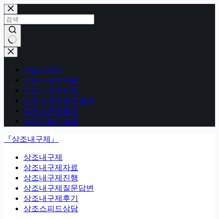
본
문
으
로
건
결
너
과
뛰
상조내구제
없
기
상조내구제자료
음
상조내구제진행
상조내구제질문답변
상조내구제후기
상조스피드상담
『상조내구제』
상조내구제
상조내구제자료
상조내구제진행
상조내구제질문답변
상조내구제후기
상조스피드상담