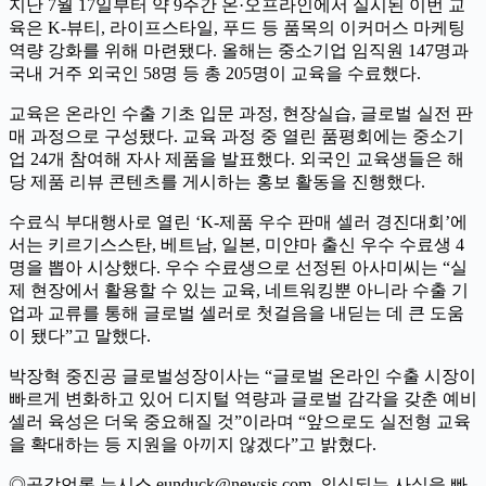
지난 7월 17일부터 약 9주간 온·오프라인에서 실시된 이번 교
육은 K-뷰티, 라이프스타일, 푸드 등 품목의 이커머스 마케팅
역량 강화를 위해 마련됐다. 올해는 중소기업 임직원 147명과
국내 거주 외국인 58명 등 총 205명이 교육을 수료했다.
교육은 온라인 수출 기초 입문 과정, 현장실습, 글로벌 실전 판
매 과정으로 구성됐다. 교육 과정 중 열린 품평회에는 중소기
업 24개 참여해 자사 제품을 발표했다. 외국인 교육생들은 해
당 제품 리뷰 콘텐츠를 게시하는 홍보 활동을 진행했다.
수료식 부대행사로 열린 ‘K-제품 우수 판매 셀러 경진대회’에
서는 키르기스스탄, 베트남, 일본, 미얀마 출신 우수 수료생 4
명을 뽑아 시상했다. 우수 수료생으로 선정된 아사미씨는 “실
제 현장에서 활용할 수 있는 교육, 네트워킹뿐 아니라 수출 기
업과 교류를 통해 글로벌 셀러로 첫걸음을 내딛는 데 큰 도움
이 됐다”고 말했다.
박장혁 중진공 글로벌성장이사는 “글로벌 온라인 수출 시장이
빠르게 변화하고 있어 디지털 역량과 글로벌 감각을 갖춘 예비
셀러 육성은 더욱 중요해질 것”이라며 “앞으로도 실전형 교육
을 확대하는 등 지원을 아끼지 않겠다”고 밝혔다.
◎공감언론 뉴시스 eunduck@newsis.com 의심되는 사실을 빠