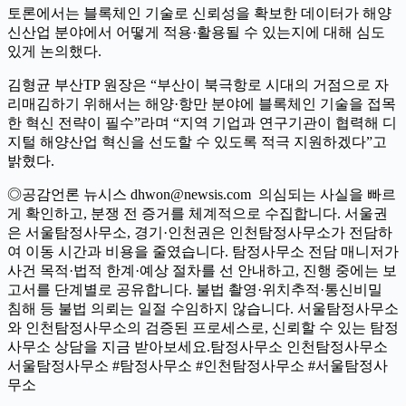
토론에서는 블록체인 기술로 신뢰성을 확보한 데이터가 해양
신산업 분야에서 어떻게 적용·활용될 수 있는지에 대해 심도
있게 논의했다.
김형균 부산TP 원장은 “부산이 북극항로 시대의 거점으로 자
리매김하기 위해서는 해양·항만 분야에 블록체인 기술을 접목
한 혁신 전략이 필수”라며 “지역 기업과 연구기관이 협력해 디
지털 해양산업 혁신을 선도할 수 있도록 적극 지원하겠다”고
밝혔다.
◎공감언론 뉴시스 dhwon@newsis.com 의심되는 사실을 빠르
게 확인하고, 분쟁 전 증거를 체계적으로 수집합니다. 서울권
은 서울탐정사무소, 경기·인천권은 인천탐정사무소가 전담하
여 이동 시간과 비용을 줄였습니다. 탐정사무소 전담 매니저가
사건 목적·법적 한계·예상 절차를 선 안내하고, 진행 중에는 보
고서를 단계별로 공유합니다. 불법 촬영·위치추적·통신비밀
침해 등 불법 의뢰는 일절 수임하지 않습니다. 서울탐정사무소
와 인천탐정사무소의 검증된 프로세스로, 신뢰할 수 있는 탐정
사무소 상담을 지금 받아보세요.탐정사무소 인천탐정사무소
서울탐정사무소 #탐정사무소 #인천탐정사무소 #서울탐정사
무소