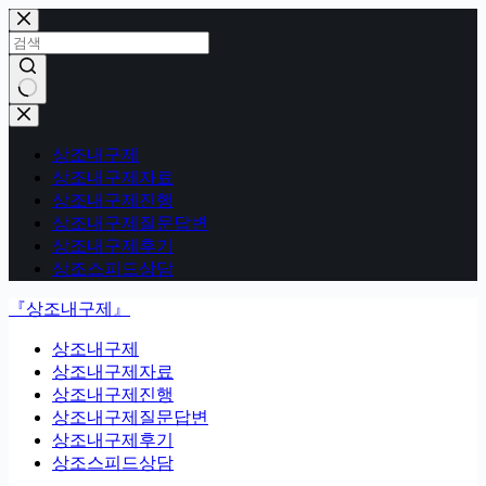
본
문
으
로
건
결
너
과
뛰
상조내구제
없
기
상조내구제자료
음
상조내구제진행
상조내구제질문답변
상조내구제후기
상조스피드상담
『상조내구제』
상조내구제
상조내구제자료
상조내구제진행
상조내구제질문답변
상조내구제후기
상조스피드상담