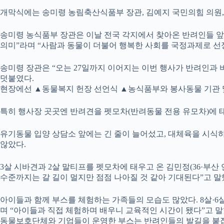
개막식에는 송미령 농림축산식품부 장관, 김예지 국민의힘 의원, 
송미령 농식품부 장관은 이날 전국 각지에서 찾아온 반려인들 앞
의미”라며 “사람과 동물이 더불어 행복한 사회를 국정과제로 
송미령 장관은 “오는 27일까지 이어지는 이번 행사가 반려인과
덧붙였다.
현장에선 ▲동물복지 헌장 선언식 ▲농식품부와 봉사동물 기관 
특히 행사장 곳곳엔 반려견을 펫모차(반려동물 전용 유모차)에 태
유기동물 입양 상담소 앞에는 긴 줄이 늘어섰고, 대체육을 시식
않았다.
3살 시바견과 2살 말티프를 펫모차에 태우고 온 김민정(36·부
수준까지는 갈 길이 멀지만 점점 나아질 것 같아 기대된다”고 말
아이들과 함께 부스를 체험하는 가족들의 모습도 많았다. 8살·6살
며 “아이들과 직접 체험하며 배우니 교육적인 시간이 됐다”고 말
동물보호단체와 기업들이 운영한 부스는 반려인들의 발길을 붙