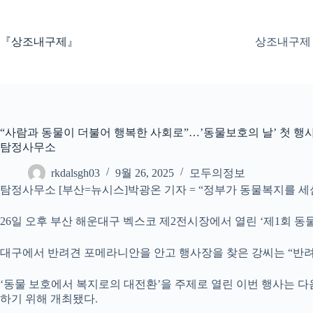
본
문
으
『상조내구제』
상조내구제
로
건
너
뛰
기
“사람과 동물이 더불어 행복한 사회로”…’동물보호의 날’ 첫 행
탐정사무소
rkdalsgh03
9월 26, 2025
모두의정보
탐정사무소 [부산=뉴시스]박광온 기자 = “정부가 동물복지를 세
26일 오후 부산 해운대구 벡스코 제2전시장에서 열린 ‘제1회 동
대구에서 반려견 포메라니안을 안고 행사장을 찾은 강씨는 “반려
‘동물 보호에서 복지로의 대전환’을 주제로 열린 이번 행사는 다
하기 위해 개최됐다.