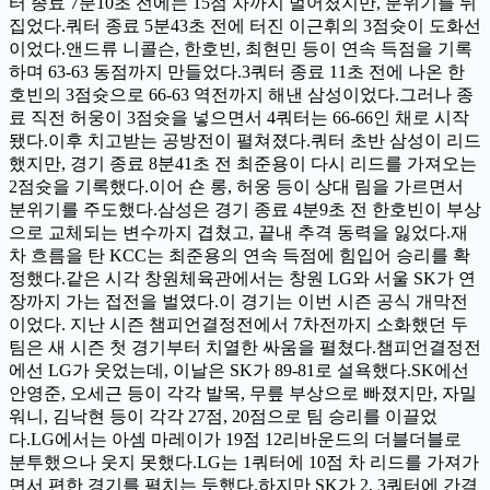
터 종료 7분10초 전에는 15점 차까지 벌어졌지만, 분위기를 뒤
집었다.쿼터 종료 5분43초 전에 터진 이근휘의 3점슛이 도화선
이었다.앤드류 니콜슨, 한호빈, 최현민 등이 연속 득점을 기록
하며 63-63 동점까지 만들었다.3쿼터 종료 11초 전에 나온 한
호빈의 3점슛으로 66-63 역전까지 해낸 삼성이었다.그러나 종
료 직전 허웅이 3점슛을 넣으면서 4쿼터는 66-66인 채로 시작
됐다.이후 치고받는 공방전이 펼쳐졌다.쿼터 초반 삼성이 리드
했지만, 경기 종료 8분41초 전 최준용이 다시 리드를 가져오는
2점슛을 기록했다.이어 숀 롱, 허웅 등이 상대 림을 가르면서
분위기를 주도했다.삼성은 경기 종료 4분9초 전 한호빈이 부상
으로 교체되는 변수까지 겹쳤고, 끝내 추격 동력을 잃었다.재
차 흐름을 탄 KCC는 최준용의 연속 득점에 힘입어 승리를 확
정했다.같은 시각 창원체육관에서는 창원 LG와 서울 SK가 연
장까지 가는 접전을 벌였다.이 경기는 이번 시즌 공식 개막전
이었다. 지난 시즌 챔피언결정전에서 7차전까지 소화했던 두
팀은 새 시즌 첫 경기부터 치열한 싸움을 펼쳤다.챔피언결정전
에선 LG가 웃었는데, 이날은 SK가 89-81로 설욕했다.SK에선
안영준, 오세근 등이 각각 발목, 무릎 부상으로 빠졌지만, 자밀
워니, 김낙현 등이 각각 27점, 20점으로 팀 승리를 이끌었
다.LG에서는 아셈 마레이가 19점 12리바운드의 더블더블로
분투했으나 웃지 못했다.LG는 1쿼터에 10점 차 리드를 가져가
면서 편한 경기를 펼치는 듯했다.하지만 SK가 2, 3쿼터에 간격