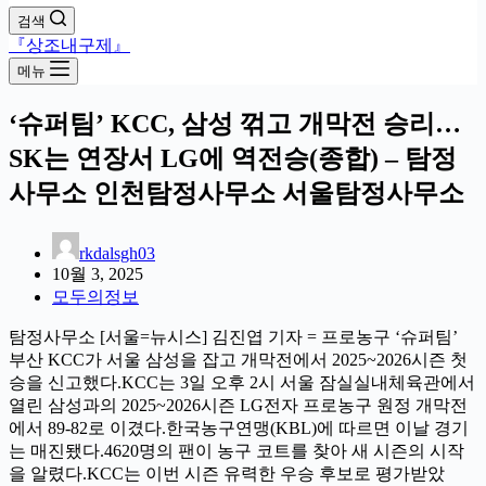
검색
『상조내구제』
메뉴
‘슈퍼팀’ KCC, 삼성 꺾고 개막전 승리…
SK는 연장서 LG에 역전승(종합) – 탐정
사무소 인천탐정사무소 서울탐정사무소
rkdalsgh03
10월 3, 2025
모두의정보
탐정사무소 [서울=뉴시스] 김진엽 기자 = 프로농구 ‘슈퍼팀’
부산 KCC가 서울 삼성을 잡고 개막전에서 2025~2026시즌 첫
승을 신고했다.KCC는 3일 오후 2시 서울 잠실실내체육관에서
열린 삼성과의 2025~2026시즌 LG전자 프로농구 원정 개막전
에서 89-82로 이겼다.한국농구연맹(KBL)에 따르면 이날 경기
는 매진됐다.4620명의 팬이 농구 코트를 찾아 새 시즌의 시작
을 알렸다.KCC는 이번 시즌 유력한 우승 후보로 평가받았