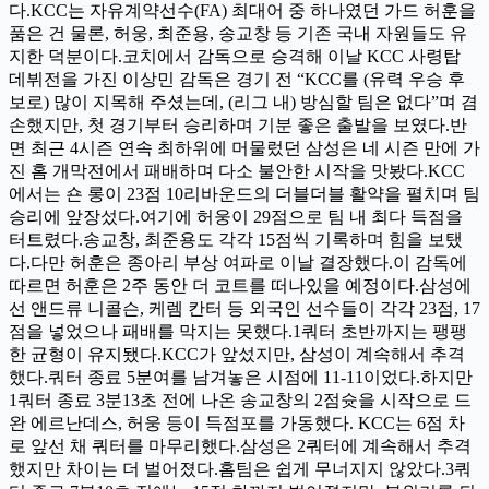
다.KCC는 자유계약선수(FA) 최대어 중 하나였던 가드 허훈을
품은 건 물론, 허웅, 최준용, 송교창 등 기존 국내 자원들도 유
지한 덕분이다.코치에서 감독으로 승격해 이날 KCC 사령탑
데뷔전을 가진 이상민 감독은 경기 전 “KCC를 (유력 우승 후
보로) 많이 지목해 주셨는데, (리그 내) 방심할 팀은 없다”며 겸
손했지만, 첫 경기부터 승리하며 기분 좋은 출발을 보였다.반
면 최근 4시즌 연속 최하위에 머물렀던 삼성은 네 시즌 만에 가
진 홈 개막전에서 패배하며 다소 불안한 시작을 맛봤다.KCC
에서는 숀 롱이 23점 10리바운드의 더블더블 활약을 펼치며 팀
승리에 앞장섰다.여기에 허웅이 29점으로 팀 내 최다 득점을
터트렸다.송교창, 최준용도 각각 15점씩 기록하며 힘을 보탰
다.다만 허훈은 종아리 부상 여파로 이날 결장했다.이 감독에
따르면 허훈은 2주 동안 더 코트를 떠나있을 예정이다.삼성에
선 앤드류 니콜슨, 케렘 칸터 등 외국인 선수들이 각각 23점, 17
점을 넣었으나 패배를 막지는 못했다.1쿼터 초반까지는 팽팽
한 균형이 유지됐다.KCC가 앞섰지만, 삼성이 계속해서 추격
했다.쿼터 종료 5분여를 남겨놓은 시점에 11-11이었다.하지만
1쿼터 종료 3분13초 전에 나온 송교창의 2점슛을 시작으로 드
완 에르난데스, 허웅 등이 득점포를 가동했다. KCC는 6점 차
로 앞선 채 쿼터를 마무리했다.삼성은 2쿼터에 계속해서 추격
했지만 차이는 더 벌어졌다.홈팀은 쉽게 무너지지 않았다.3쿼