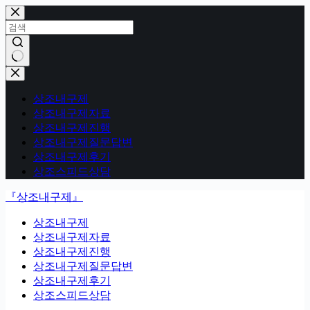
본
문
으
로
건
결
너
과
뛰
상조내구제
없
기
상조내구제자료
음
상조내구제진행
상조내구제질문답변
상조내구제후기
상조스피드상담
『상조내구제』
상조내구제
상조내구제자료
상조내구제진행
상조내구제질문답변
상조내구제후기
상조스피드상담