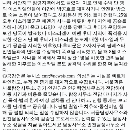
니라 서안지구 점령지역에서도 들렸다. 이로 인해 수백 만 명
의 이스라엘인들이 야간에 방공호로 대피하거나 안전한 방으
로 숨는 소동이 벌어졌다고 신화통신 등 외신들이 전했다.25일
오후 이스라엘군은 예멘의 사나를 비롯한 후티 지역에 공습을
가해서 8명이 죽고 142명이 부상을 당했다고 후티가 운영하는
보건 당국이 발표했다.이스라엘이 예멘 후티 지역에 폭격을 시
작한 것은 지난 해 후티가 이스라엘 본토에 대한 미사일과 무
인기 공습을 시작한 이후였다.후티군은 가자지구의 팔레스타
인인들과의 연대를 주장하며 폭격을 시작했고, 올 해 8월 이스
라엘군이 사나를 폭격해서 후티 장관 1명을 비롯한 관리들을
살해한 이후로는 이스라엘 본토 공격의 수위를 한층 더 높여왔
다.
◎공감언론 뉴시스 cmr@newsis.com 의심되는 사실을 빠르게
확인하고, 분쟁 전 증거를 체계적으로 수집합니다. 서울권은
서울탐정사무소, 경기·인천권은 인천탐정사무소가 전담하여
이동 시간과 비용을 줄였습니다. 탐정사무소 전담 매니저가 사
건 목적·법적 한계·예상 절차를 선 안내하고, 진행 중에는 보고
서를 단계별로 공유합니다. 불법 촬영·위치추적·통신비밀 침
해 등 불법 의뢰는 일절 수임하지 않습니다. 서울탐정사무소와
인천탐정사무소의 검증된 프로세스로, 신뢰할 수 있는 탐정사
무소 상담을 지금 받아보세요.탐정사무소 인천탐정사무소 서