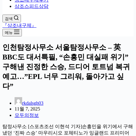
상조스피드상담
검색
『상조내구제』
메뉴
인천탐정사무소 서울탐정사무소 – 英
BBC도 대서특필, “손흥민 대실패 위기”
구해낸 진정한 스승, 드디어 토트넘 복귀
예고…”EPL 너무 그리워, 돌아가고 싶
다”
rkdalsgh03
11월 7, 2025
모두의정보
탐정사무소 [스포츠조선 이현석 기자]손흥민을 위기에서 구해
냈던 ‘진짜 스승’ 마우리시오 포체티노가 잉글랜드 프리미어