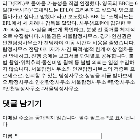
리그(EPL)로 돌아올 가능성을 직접 인정했다. 영국의 BBC는 6
일(한국시각) ‘포체티노는 EPL이 그리워지고 싶으며, 앞으로
돌아가고 싶다고 말했다’라고 보도했다. BBC는 ‘포체티노는
EPL에서 세 차례나 감독을 맡았다. 사우샘프턴에 입단한 후
20 의심되는 사실을 빠르게 확인하고, 분쟁 전 증거를 체계적
으로 수집합니다. 서울권은 서울탐정사무소, 경기·인천권은
인천탐정사무소가 전담하여 이동 시간과 비용을 줄였습니다.
탐정사무소 전담 매니저가 사건 목적·법적 한계·예상 절차를
선 안내하고, 진행 중에는 보고서를 단계별로 공유합니다. 불
법 촬영·위치추적·통신비밀 침해 등 불법 의뢰는 일절 수임하
지 않습니다. 서울탐정사무소와 인천탐정사무소의 검증된 프
로세스로, 신뢰할 수 있는 탐정사무소 상담을 지금 받아보세
요.탐정사무소 인천탐정사무소 서울탐정사무소 #탐정사무소
#인천탐정사무소 #서울탐정사무소
댓글 남기기
이메일 주소는 공개되지 않습니다.
필수 필드는
*
로 표시됩니
다
이름
*