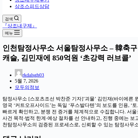
상조스피드상담
검색
『상조내구제』
메뉴
인천탐정사무소 서울탐정사무소 – 韓축구 
캐슬, 김민재에 850억원 ‘초강력 러브콜’
rkdalsgh03
5월 7, 2026
모두의정보
탐정사무소 [스포츠조선 박찬준 기자]’괴물’ 김민재(바이에른 
영국 ‘커트오프사이드’는 독일 ‘푸스발다텐’의 보도를 인용, ‘토
빠르게 확인하고, 분쟁 전 증거를 체계적으로 수집합니다. 서
사건 목적·법적 한계·예상 절차를 선 안내하고, 진행 중에는 
천탐정사무소의 검증된 프로세스로, 신뢰할 수 있는 탐정사무