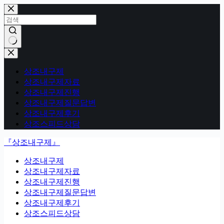
본
문
으
로
건
결
너
과
뛰
상조내구제
없
기
상조내구제자료
음
상조내구제진행
상조내구제질문답변
상조내구제후기
상조스피드상담
『상조내구제』
상조내구제
상조내구제자료
상조내구제진행
상조내구제질문답변
상조내구제후기
상조스피드상담