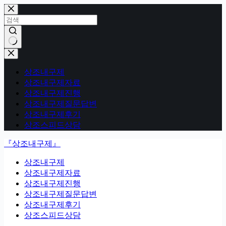
본
문
으
로
건
결
너
과
뛰
상조내구제
없
기
상조내구제자료
음
상조내구제진행
상조내구제질문답변
상조내구제후기
상조스피드상담
『상조내구제』
상조내구제
상조내구제자료
상조내구제진행
상조내구제질문답변
상조내구제후기
상조스피드상담