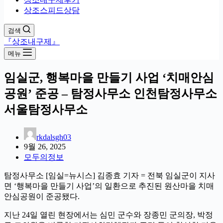
상조스피드상담
검색
『상조내구제』
메뉴
임실군, 행복마을 만들기 사업 ‘치매안심
공원’ 준공 – 탐정사무소 인천탐정사무소
서울탐정사무소
rkdalsgh03
9월 26, 2025
모두의정보
탐정사무소 [임실=뉴시스] 김종효 기자 = 전북 임실군이 지사
면 ‘행복마을 만들기 사업’의 일환으로 추진된 원산마을 치매
안심공원이 준공됐다.
지난 24일 열린 현장에서는 심민 군수와 장종민 군의장, 박정