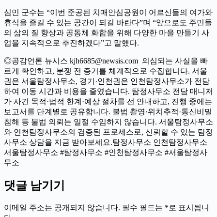
심민 군수는 “이번 준공된 치매안심공원이 어르신들의 여가와
휴식을 즐길 수 있는 공간이 되길 바란다”며 “앞으로도 주민들
의 삶의 질 향상과 공동체 화합을 위해 다양한 마을 만들기 사
업을 지속적으로 추진하겠다”고 말했다.
◎공감언론 뉴시스 kjh6685@newsis.com 의심되는 사실을 빠
르게 확인하고, 분쟁 전 증거를 체계적으로 수집합니다. 서울
권은 서울탐정사무소, 경기·인천권은 인천탐정사무소가 전담
하여 이동 시간과 비용을 줄였습니다. 탐정사무소 전담 매니저
가 사건 목적·법적 한계·예상 절차를 선 안내하고, 진행 중에는
보고서를 단계별로 공유합니다. 불법 촬영·위치추적·통신비밀
침해 등 불법 의뢰는 일절 수임하지 않습니다. 서울탐정사무소
와 인천탐정사무소의 검증된 프로세스로, 신뢰할 수 있는 탐정
사무소 상담을 지금 받아보세요.탐정사무소 인천탐정사무소
서울탐정사무소 #탐정사무소 #인천탐정사무소 #서울탐정사
무소
댓글 남기기
이메일 주소는 공개되지 않습니다.
필수 필드는
*
로 표시됩니