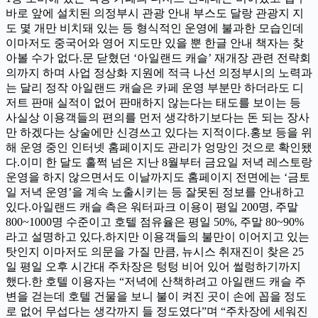
바로 앞에 설치된 의정부시 관광 안내 부스도 달랑 관광지 지
도 몇 개만 비치돼 있는 등 형식적인 운영에 불과한 모습인데
이마저도 중국어와 영어 지도만 있을 뿐 한글 안내 책자는 찾
아볼 수가 없다.문 닫혔던 ‘아일랜드 캐슬’ 재개장 관련 전략회
의까지 하며 사업 정상화 지원에 적극 나선 의정부시의 노력과
는 달리 정작 아일랜드 캐슬은 카페 운영 부분만 하더라도 디
저트 판매 실적이 없어 판매하지 않는다는 태도를 보이는 등
사실상 이용객들의 편의를 먼저 생각하기보다는 돈 되는 장사
만 하겠다는 상술에만 신경쓰고 있다는 지적이다.홍보 등을 위
해 운영 중인 인터넷 홈페이지도 관리가 엉망인 것으로 확인됐
다.이미 한 달도 훌쩍 넘은 지난 8월부터 금요일 저녁 레스토랑
운영을 하지 않으면서도 이날까지도 홈페이지 전면에는 ‘금토
일 저녁 운영’을 계속 노출시키는 등 잘못된 정보를 안내하고
있다.아일랜드 캐슬 측은 워터파크 이용이 평일 200명, 주말
800~1000명 수준이고 호텔 점유율은 평일 50%, 주말 80~90%
라고 설명하고 있다.하지만 이용객들의 불만이 이어지고 있는
탓인지 이마저도 의문을 가질 만큼, 뉴시스 취재진이 찾은 25
일 평일 오후 시간대 주차장은 텅텅 비어 있어 썰렁하기까지
했다.한 호텔 이용자는 “저녁에 산책하려고 아일랜드 캐슬 주
변을 걷는데 호텔 건물을 보니 불이 켜진 곳이 손에 꼽을 정도
로 없어 무섭다는 생각까지 들 정도였다”며 “주차장에 세워진