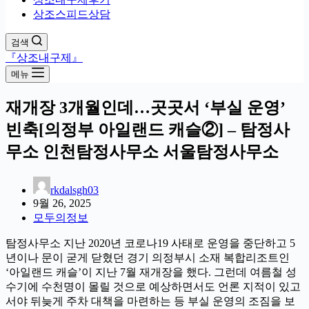
상조스피드상담
검색
『상조내구제』
메뉴
재개장 3개월인데…곳곳서 ‘부실 운영’
빈축[의정부 아일랜드 캐슬②] – 탐정사
무소 인천탐정사무소 서울탐정사무소
rkdalsgh03
9월 26, 2025
모두의정보
탐정사무소 지난 2020년 코로나19 사태로 운영을 중단하고 5
년이나 문이 굳게 닫혔던 경기 의정부시 소재 복합리조트인
‘아일랜드 캐슬’이 지난 7월 재개장을 했다. 그런데 여름철 성
수기에 수천명이 몰릴 것으로 예상하면서도 언론 지적이 있고
서야 뒤늦게 주차 대책을 마련하는 등 부실 운영의 조짐을 보