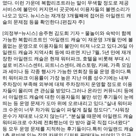
였다. 이런 가운데 복합리조트라는 말이 무색할 정도로 제공
서비스에 불만이 커지면서 곳곳에서 이용자들의 볼멘소리가
나오고 있다. 뉴시스는 재개장 3개월째에 접어든 아일랜드 캐
슬의 문제점 등을 확인한다.[편집자 주]
[의정부=뉴시스] 송주현 김도희 기자 = 물놀이와 숙박이 함께
가능한 복합리조트인 ‘아일랜드 캐슬’이 재운영 3개월 만에 볼
품없는 운영으로 이용자들의 불만이 터져 나오고 있다.26일 아
일랜드 캐슬과 지역사회 등에 따르면 지난 7월, 5년 만에 재개
장한 아일랜드 캐슬은 현재 워터파크, 호텔을 비롯해 부대 시
설로 비즈니스센터, 피트니스센터, 레스토랑, 카페, 가족 모임
과 세미나 등 각종 행사가 가능한 연회장 등을 운영 중이다.특
히 워터파크 이용률이 가장 높은 지난 여름 성수기에는 내부
주차장이 부족해 외부에 대체 주차장까지 운영할 정도로 이용
자들이 몰리며 큰 관심을 받았다.그러나 온라인 커뮤니티 등에
서 아일랜드 캐슬에 대한 이용자들의 불만 섞인 후기들이 눈에
띄는 등 운영 문제가 도마 위에 오르내리고 있다.”실내 워터파
크 수온이 너무 차가워 입술이 파랗게 질릴 정도다”, “샤워장
온수가 제대로 나오지 않는다”, “분실물 때문에 아일랜드 캐슬
워터파크로 수차례 전화했는데 안 받아 결국 직접 다녀왔다”
등 모두 운영 문제를 지적하는 후기들이다.특히 아일랜드 캐슬
1층 로비에 있는 직영 카페의 디저트 판매대는 비어있고 입구