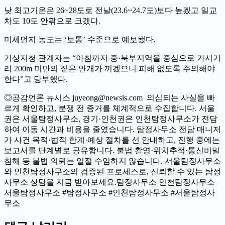
낮 최고기온은 26~28도로 전날(23.6~24.7도)보다 높겠고 일교
차도 10도 안팎으로 크겠다.
미세먼지 농도는 ‘보통’ 수준으로 예보됐다.
기상지청 관계자는 “아침까지 중·북부지역을 중심으로 가시거
리 200m 미만의 짙은 안개가 끼겠으니 피해 없도록 주의해야
한다”고 당부했다.
◎공감언론 뉴시스 juyeong@newsis.com 의심되는 사실을 빠
르게 확인하고, 분쟁 전 증거를 체계적으로 수집합니다. 서울
권은 서울탐정사무소, 경기·인천권은 인천탐정사무소가 전담
하여 이동 시간과 비용을 줄였습니다. 탐정사무소 전담 매니저
가 사건 목적·법적 한계·예상 절차를 선 안내하고, 진행 중에는
보고서를 단계별로 공유합니다. 불법 촬영·위치추적·통신비밀
침해 등 불법 의뢰는 일절 수임하지 않습니다. 서울탐정사무소
와 인천탐정사무소의 검증된 프로세스로, 신뢰할 수 있는 탐정
사무소 상담을 지금 받아보세요.탐정사무소 인천탐정사무소
서울탐정사무소 #탐정사무소 #인천탐정사무소 #서울탐정사
무소