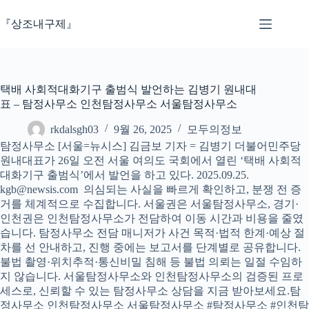
본
문
『상조내구제』
으
로
건
너
택배 사회적대화기구 출범식 발언하는 김병기 원내대
뛰
표 – 탐정사무소 인천탐정사무소 서울탐정사무소
기
rkdalsgh03
9월 26, 2025
모두의정보
탐정사무소 [서울=뉴시스] 김금보 기자 = 김병기 더불어민주당
원내대표가 26일 오전 서울 여의도 국회에서 열린 ‘택배 사회적
대화기구 출범식’에서 발언을 하고 있다. 2025.09.25.
kgb@newsis.com 의심되는 사실을 빠르게 확인하고, 분쟁 전 증
거를 체계적으로 수집합니다. 서울권은 서울탐정사무소, 경기·
인천권은 인천탐정사무소가 전담하여 이동 시간과 비용을 줄였
습니다. 탐정사무소 전담 매니저가 사건 목적·법적 한계·예상 절
차를 선 안내하고, 진행 중에는 보고서를 단계별로 공유합니다.
불법 촬영·위치추적·통신비밀 침해 등 불법 의뢰는 일절 수임하
지 않습니다. 서울탐정사무소와 인천탐정사무소의 검증된 프로
세스로, 신뢰할 수 있는 탐정사무소 상담을 지금 받아보세요.탐
정사무소 인천탐정사무소 서울탐정사무소 #탐정사무소 #인천탐